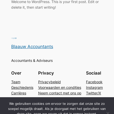
Welcome to WordPress. This is your first post. Edit or
delete it, then start writing!
Blaauw Accountants
Accountants & Adviseurs
Over
Privacy
Sociaal
Team
Privacybeleid
Facebook
Geschiedenis
Voorwaarden en condities
Instagram
Carrières
Neem contact met ons op
Twitter/X
We gebruiken cookies om ervoor te zorgen dat onze site zo
soepel mogelijk draait. Als je doorgaat met het gebruiken van
Ontworpen met
WordPress
deze site, gaan we ervan uit dat je ermee instemt.