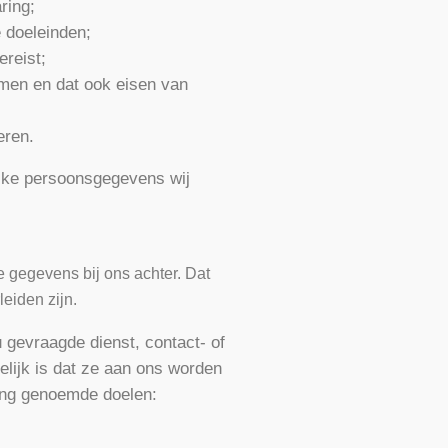
ring;
 doeleinden;
reist;
men en dat ook eisen van
eren.
elke persoonsgegevens wij
e gegevens bij ons achter. Dat
eiden zijn.
 gevraagde dienst, contact- of
elijk is dat ze aan ons worden
ring genoemde doelen: